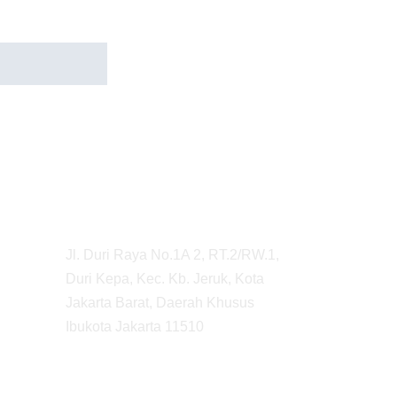
Adress
Jl. Duri Raya No.1A 2, RT.2/RW.1, 
Contac
Duri Kepa, Kec. Kb. Jeruk, Kota 
+62 819
Jakarta Barat, Daerah Khusus 
Ibukota Jakarta 11510