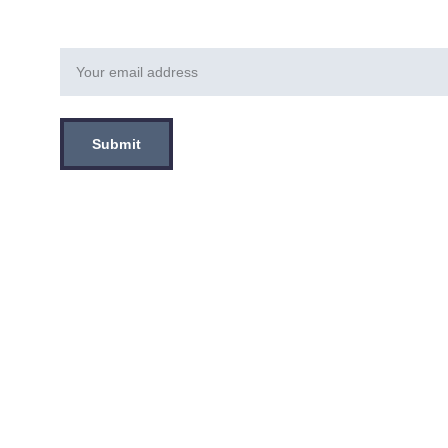
Email address
Submit
Tentang Kami
Sentra Otopart adalah Bengkel Motor yang berlokasi 
di Jakarta Barat, Kebon Jeruk yang melayani Servis 
Motor dari Servis Kecil hingga Servis Besar. 