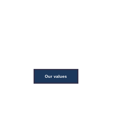
How it's made
All of our products are 
sustainably made.
Our values